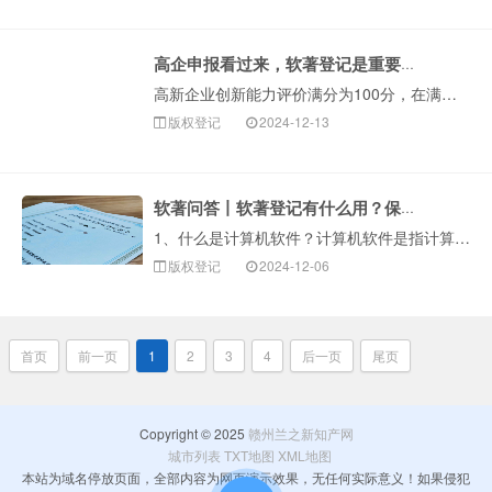
高企申报看过来，软著登记是重要加分项！
高新企业创新能力评价满分为100分，在满足认定基本条件的基础上，同时评分达到71分及以上才能通过认定。企业创新能力主要从知识产权、科技成果转化能力、研···
版权登记
2024-12-13
软著问答丨软著登记有什么用？保护期限多久？
1、什么是计算机软件？计算机软件是指计算机程序及其有关文档。计算机程序是指为了得到某种结果而可以由计算机等具有信息处理能力的装置执行的代码化指令序列，···
版权登记
2024-12-06
首页
前一页
1
2
3
4
后一页
尾页
Copyright © 2025
赣州兰之新知产网
城市列表
TXT地图
XML地图
本站为域名停放页面，全部内容为网页演示效果，无任何实际意义！如果侵犯