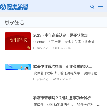
版权登记
赣州兰之新知
2025下半年高企认定，需要软著加分的看过来！
2025年进入下半场，大多省份高企认定第一批申报已经截止，进入第二批或第三批申报阶段！要申报高企认定的企业，建议提前准备好材料。高企认定对企业的自主知···
版权登记
2025-07-30
软著申请避坑指南：企业必看的5大常见错误
软件著作权申请，看似流程简单，实则暗藏细节陷阱。根据构卓企服多年服务经验，超过95%的首次申请者都曾因疏忽导致驳回或延误，甚至影响项目申报和高新企业认···
产网
版权登记
2025-07-10
软著申请难吗？关键注意事项全解析
在软件行业蓬勃发展的今天，软件著作权（简称“软著”）作为软件开发者重要的“知识产权身份证”，其重要性日···