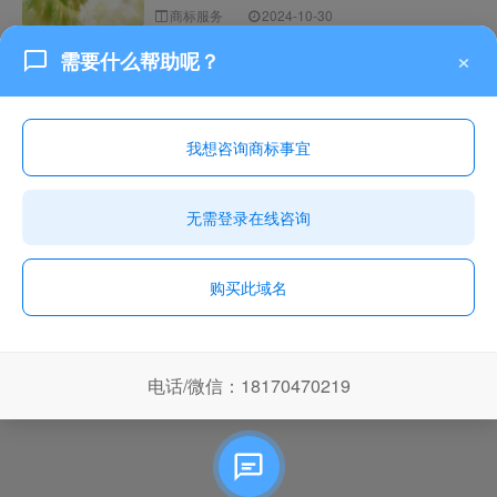
商标服务
2024-10-30
×
需要什么帮助呢？
首页
前一页
1
后一页
尾页
我想咨询商标事宜
Copyright © 2025
赣州兰之新知产网
城市列表
TXT地图
XML地图
无需登录在线咨询
本站为域名停放页面，全部内容为网页演示效果，无任何实际意义！如果侵犯
了您的版权，请联系我们将及时更正和删除！
购买此域名
电话/微信：18170470219