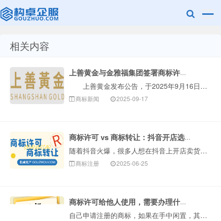
相关内容
赣州兰之新知
上善黄金与金雅福集团签署商标许可协议
上善黄金发布公告，于2025年9月16日，深圳金雅福控股集团有限公司(金雅福集团)作为许可方已与本公司全资附属公司香港上善科技发展有限公司(上善科···
商标新闻
2025-09-17
商标许可 vs 商标转让：抖音开店选哪个？
随着抖音火爆，很多人想在抖音上开店卖货，需要注意的是，现在抖音开店也需要用到注册商标，不管是注册证也好还是商标授权书，没有商标很可能审核不通过！没有商···
产网
商标注册
2025-06-25
商标许可给他人使用，需要办理什么手续？
自己申请注册的商标，如果在手中闲置，其实可以通过商标许可的方式，相当于把商标“租”出去，从而为商标注册人带来收益。今天，我们来···