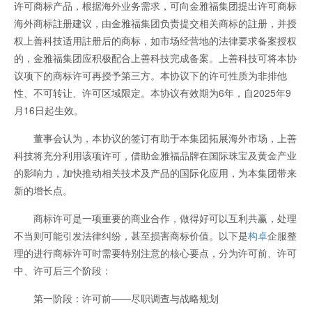
许可商标产品，根据海外业务需求，可向金雅福集团提出许可商标
海外商标註册建议，由金雅福集团负责提交相关商标的註册，并授
权上善科技适用註册后的商标，如市场经营地的法律要求备案授权
的，金雅福集团应积极配合上善科技完成备案。上善科技可将本协
议项下的商标许可再授予第三方。本协议下的许可性质为非排他
性、不可转让、许可区域限定。本协议有效期为6年，自2025年9
月16日起生效。
董事会认为，本协议的签订有助于本集团拓展海外市场，上善
科技将充分利用该项许可，借助金雅福品牌在国际珠宝及黄金产业
的影响力，加快推动相关技术及产品的国际化应用，为本集团带来
新的增长点。
商标许可是一项重要的商业合作，做得好可以互利共赢，处理
不当则可能引发法律纠纷，甚至损害商标价值。以下是
构卓
企服整
理的进行商标许可时需要特别注意的核心要点，分为许可前、许可
中、许可后三个阶段：
第一阶段：许可前——尽职调查与战略规划