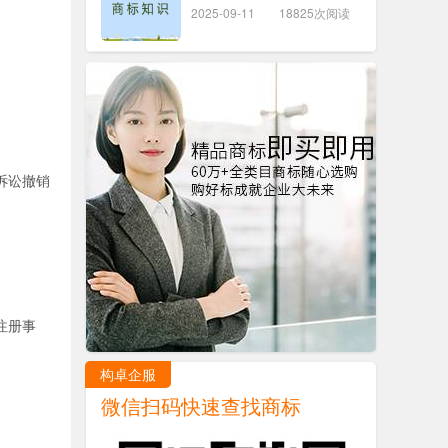
2025-09-11
18825次阅读
。
诉讼撤销
注册事
构卓企服
微信扫码快速查找商标