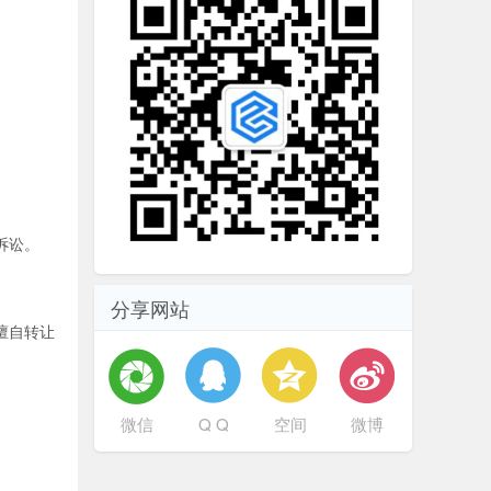
诉讼。
分享网站
擅自转让
微信
Q Q
空间
微博