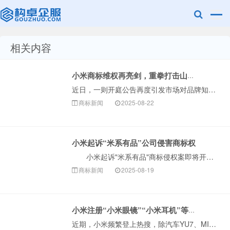
相关内容
赣州兰之新知
小米商标维权再亮剑，重拳打击山寨乱象
近日，一则开庭公告再度引发市场对品牌知识产权保护的关注。据公开信息显示，小米科技有限责任公司与“米系有品（晋江）智能科技有限公司&rdqu···
商标新闻
2025-08-22
小米起诉“米系有品”公司侵害商标权
小米起诉"米系有品"商标侵权案即将开庭，涉案公司业务与小米高度重合。小米已布局"有品"系列商标多年，此前曾获3500万元商标侵权赔偿。 查询显示···
产网
商标新闻
2025-08-19
小米注册“小米眼镜”“小米耳机”等商标
近期，小米频繁登上热搜，除汽车YU7、MIX Flip 2折叠手机这类备受关注的产品外，小米还发布了一些其他穿戴设备，包括小米 AI 智能眼镜、新款O···