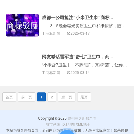
成都一公司抢注“小米卫生巾”商标被驳回
3·15晚会曝光劣质卫生巾和纸尿裤，随后，大批网民纷纷跑到雷军评论区刷屏，希望小米能生产卫生巾和纸尿裤等产品。关于小米是否会生产卫生巾等产品，雷军···
商标新闻
2025-03-17
网友喊话雷军造“舒七”卫生巾，商标已被抢注！
“小米舒7卫生巾，不踩“雷”，真抑“菌”，让你舒服七天，开小米su7，垫小米舒7，做美丽酥···
商标新闻
2025-03-14
首页
前一页
1
2
后一页
尾页
Copyright © 2025
赣州兰之新知产网
城市列表
TXT地图
XML地图
本站为域名停放页面，全部内容为网页演示效果，无任何实际意义！如果侵犯