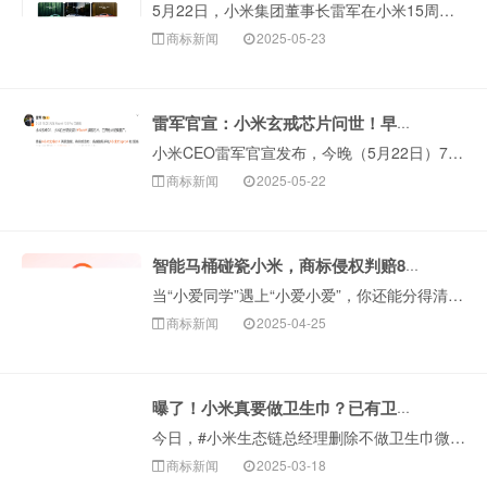
5月22日，小米集团董事长雷军在小米15周年战略新品发布会上宣布，小米YU 7正式发布，定位 “豪华高性能SUV”。在最受关注···
商标新闻
2025-05-23
雷军官宣：小米玄戒芯片问世！早已布局商标！
小米CEO雷军官宣发布，今晚（5月22日）7点，小米自研的手机SoC（系统级芯片）玄戒O1正式对外发布，搭载在旗舰手机小米15s pro和小米平板7 ···
商标新闻
2025-05-22
智能马桶碰瓷小米，商标侵权判赔8万！网友：判少了！
当“小爱同学”遇上“小爱小爱”，你还能分得清吗？很多朋友都知道，“小爱同学”是···
商标新闻
2025-04-25
曝了！小米真要做卫生巾？已有卫生护垫商标！
今日，#小米生态链总经理删除不做卫生巾微博#冲上微博热搜。这是怎么回事呢？了解的朋友可能知道，就在3月7日，小米生态链总经理陈波发文：“提···
商标新闻
2025-03-18