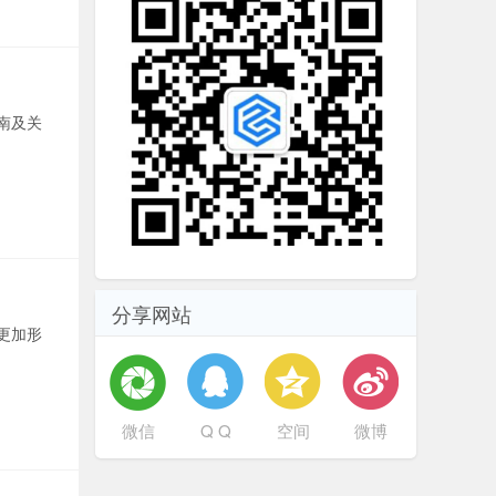
南及关
分享网站
更加形
微信
Q Q
空间
微博